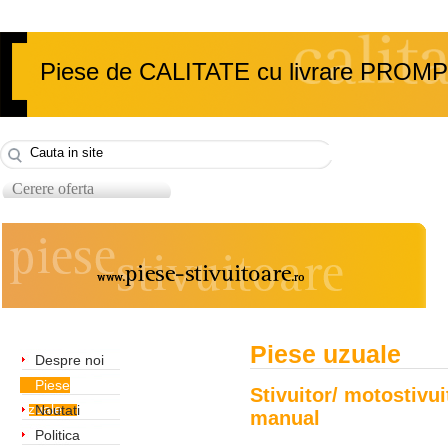
Piese de CALITATE cu livrare PROM
Cerere oferta
Piese uzuale
Despre noi
Piese
Stivuitor/ motostivuit
uzuale
Noutati
manual
Politica