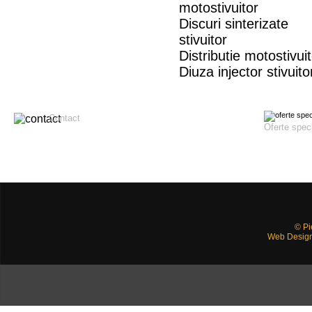
motostivuitor
Discuri sinterizate
stivuitor
Distributie motostivui
Diuza injector stivuito
Contact
Oferte spec
© Pi
Web Desig