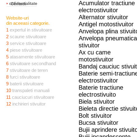
Acumulator tractiune
Confidentialitate
Contact
electrostivuitor
Alternator stivuitor
Website-uri
din aceeasi categorie.
Antigel motostivuitor
1
expertul in stivuitoare
Anvelopa plina stivuit
2
scaune stivuitoare
Anvelopa pneumatica
3
service stivuitoare
stivuitor
4
piese stivuitoare
Ax cu came
5
atasamente stivuitoare
motostivuitor
6
stivuitoare secondhand
Bandaj cauciuc stivui
7
stivuitoare de teren
Baterie semi-tractiun
8
furci stivuitoare
electrostivuitor
9
baterii stivuitoare
Baterie tractiune
10
transpaleti manuali
electrostivuito
11
cauciucuri stivuitoare
Biela stivuitor
12
inchirieri stivuitor
Bieleta directie stivuit
Bolt stivuitor
Bucsa stivuitor
Bujii aprindere stivuit
Bujii incandescente