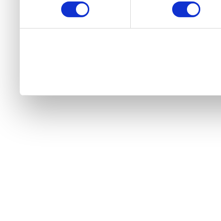
continuați să utilizați webs
cu utilizarea modulelor no
aici.