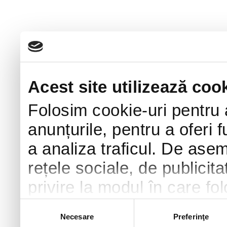
Acest site utilizează cook
Folosim cookie-uri pentru 
anunțurile, pentru a oferi f
a analiza traficul. De ase
rețele sociale, de publicita
privire la modul în care fol
combina cu alte informații 
Selecția
Necesare
Preferinţe
consimțământului
urma folosirii serviciilor lo