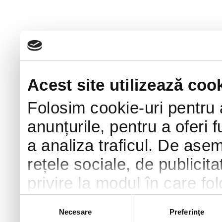
Acest site utilizează cook
Folosim cookie-uri pentru 
anunțurile, pentru a oferi f
a analiza traficul. De ase
rețele sociale, de publicita
privire la modul în care fol
combina cu alte informații 
Selecția
Necesare
Preferinţe
consimțământului
urma folosirii serviciilor lo