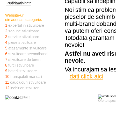
capabili sa indepl
Confidentialitate
Contact
Noi stim ca problem
Website-uri
pieselor de schimb
din aceeasi categorie.
multi-brand doband
1
expertul in stivuitoare
va putem oferi cons
2
scaune stivuitoare
3
service stivuitoare
Totodata garantam c
4
piese stivuitoare
nevoie!
5
atasamente stivuitoare
Astfel nu aveti ris
6
stivuitoare secondhand
7
stivuitoare de teren
nevoie.
8
furci stivuitoare
Va incurajam sa te
9
baterii stivuitoare
–
dati click aici
10
transpaleti manuali
11
cauciucuri stivuitoare
12
inchirieri stivuitor
Contact
Oferte spec