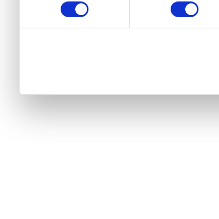
continuați să utilizați webs
cu utilizarea modulelor no
aici.