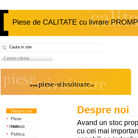
Piese de CALITATE cu livrare PROM
Cerere oferta
Despre noi
Despre noi
Piese
Avand un stoc propr
uzuale
Noutati
cu cei mai importan
Politica